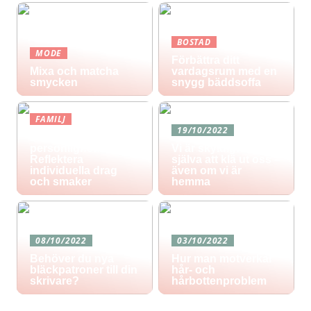
BOSTAD
MODE
Förbättra ditt
Mixa och matcha
vardagsrum med en
smycken
snygg bäddsoffa
FAMILJ
19/10/2022
Blommor för varje
personlighet:
Vi är skyldiga oss
Reflektera
själva att klä ut oss –
individuella drag
även om vi är
och smaker
hemma
08/10/2022
03/10/2022
Behöver du nya
Hur man motverkar
bläckpatroner till din
hår- och
skrivare?
hårbottenproblem