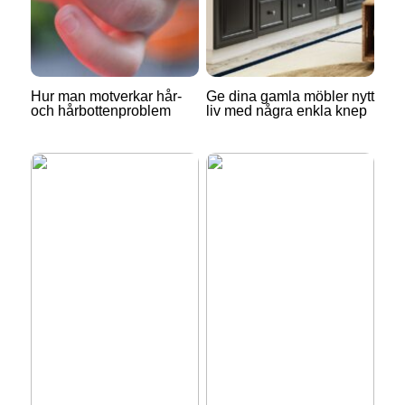
Hur man motverkar hår-
Ge dina gamla möbler nytt
och hårbottenproblem
liv med några enkla knep