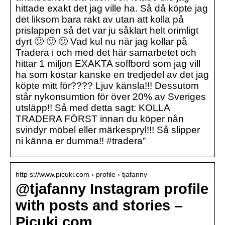
hittade exakt det jag ville ha. Så då köpte jag
det liksom bara rakt av utan att kolla på
prislappen så det var ju såklart helt orimligt
dyrt 🙂 🙂 🙂 Vad kul nu när jag kollar på
Tradera i och med det här samarbetet och
hittar 1 miljon EXAKTA soffbord som jag vill
ha som kostar kanske en tredjedel av det jag
köpte mitt för???? Ljuv känsla!!! Dessutom
står nykonsumtion för över 20% av Sveriges
utsläpp!! Så med detta sagt: KOLLA
TRADERA FÖRST innan du köper nån
svindyr möbel eller märkespryl!!! Så slipper
ni känna er dumma!! #tradera”
http s://www.picuki.com › profile › tjafanny
@tjafanny Instagram profile
with posts and stories –
Picuki.com