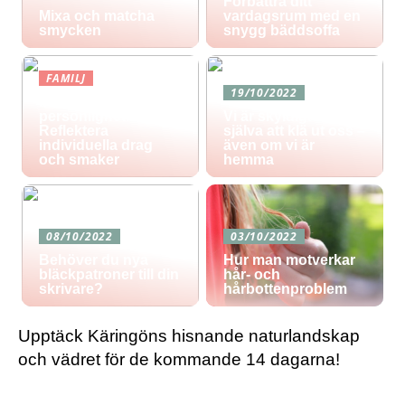
Förbättra ditt
Mixa och matcha
vardagsrum med en
smycken
snygg bäddsoffa
FAMILJ
19/10/2022
Blommor för varje
personlighet:
Vi är skyldiga oss
Reflektera
själva att klä ut oss –
individuella drag
även om vi är
och smaker
hemma
08/10/2022
03/10/2022
Behöver du nya
Hur man motverkar
bläckpatroner till din
hår- och
skrivare?
hårbottenproblem
Upptäck Käringöns hisnande naturlandskap
och vädret för de kommande 14 dagarna!