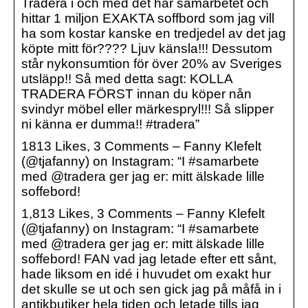
Tradera i och med det här samarbetet och
hittar 1 miljon EXAKTA soffbord som jag vill
ha som kostar kanske en tredjedel av det jag
köpte mitt för???? Ljuv känsla!!! Dessutom
står nykonsumtion för över 20% av Sveriges
utsläpp!! Så med detta sagt: KOLLA
TRADERA FÖRST innan du köper nån
svindyr möbel eller märkespryl!!! Så slipper
ni känna er dumma!! #tradera”
1813 Likes, 3 Comments – Fanny Klefelt
(@tjafanny) on Instagram: “I #samarbete
med @tradera ger jag er: mitt älskade lille
soffebord!
1,813 Likes, 3 Comments – Fanny Klefelt
(@tjafanny) on Instagram: “I #samarbete
med @tradera ger jag er: mitt älskade lille
soffebord! FAN vad jag letade efter ett sånt,
hade liksom en idé i huvudet om exakt hur
det skulle se ut och sen gick jag på måfå in i
antikbutiker hela tiden och letade tills jag